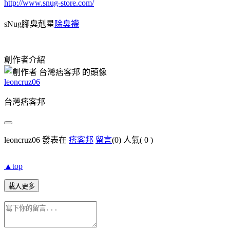
http://www.snug-store.com/
sNug腳臭剋星
除臭襪
創作者介紹
leoncruz06
台灣痞客邦
leoncruz06 發表在
痞客邦
留言
(0)
人氣(
0
)
▲top
載入更多