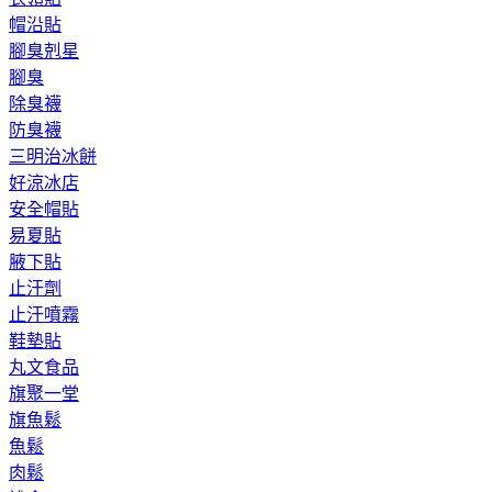
帽沿貼
腳臭剋星
腳臭
除臭襪
防臭襪
三明治冰餅
好涼冰店
安全帽貼
易夏貼
腋下貼
止汗劑
止汗噴霧
鞋墊貼
丸文食品
旗聚一堂
旗魚鬆
魚鬆
肉鬆