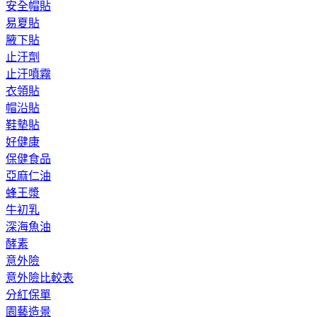
安全帽貼
易夏貼
腋下貼
止汗劑
止汗噴霧
衣領貼
帽沿貼
鞋墊貼
好健康
保健食品
亞麻仁油
蜂王漿
牛初乳
深海魚油
酵素
意外險
意外險比較表
分紅保單
園藝造景