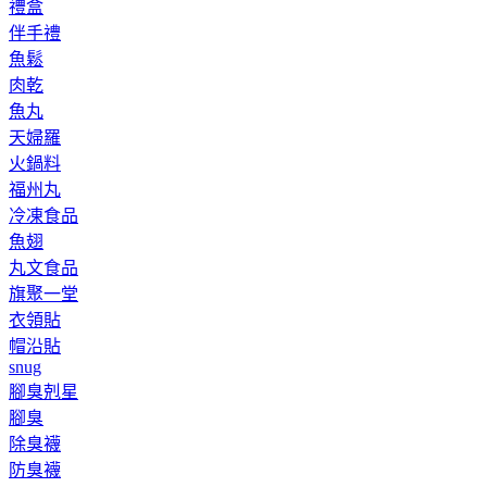
禮盒
伴手禮
魚鬆
肉乾
魚丸
天婦羅
火鍋料
福州丸
冷凍食品
魚翅
丸文食品
旗聚一堂
衣領貼
帽沿貼
snug
腳臭剋星
腳臭
除臭襪
防臭襪