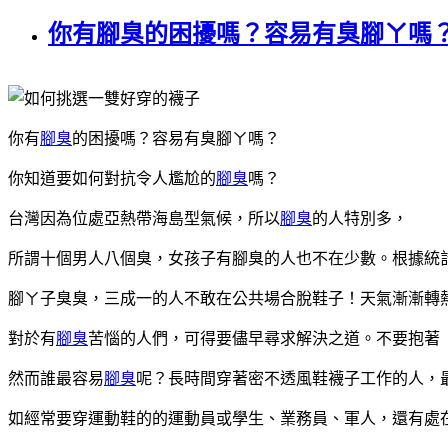
你有腳臭的困擾嗎？容易有臭腳ㄚ嗎
你有
腳臭
的困擾嗎？容易有臭腳ㄚ嗎？
你知道要如何對抗令人尷尬的
腳臭
嗎？
台灣因為位處亞熱帶海島型氣候，所以
腳臭
的人特別多，
所謂十個男人八個臭，女孩子有腳臭的人也不在少數。根據統
腳ㄚ子臭臭，三成一的人不敢在公共場合脫鞋子！天氣漸漸轉
對於有
腳臭
苦惱的人們，可得要儘早尋求解決之道。不要抱著
然而誰最容易
腳臭
呢？長時間穿著密不透風鞋襪子工作的人，
如經常要穿運動鞋的的運動員或學生、業務員、軍人，還有處