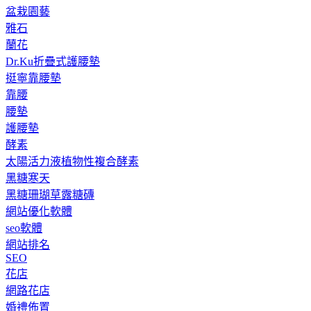
盆栽園藝
雅石
蘭花
Dr.Ku折疊式護腰墊
挺寧靠腰墊
靠腰
腰墊
護腰墊
酵素
太陽活力液植物性複合酵素
黑糖寒天
黑糖珊瑚草露糖磚
網站優化軟體
seo軟體
網站排名
SEO
花店
網路花店
婚禮佈置