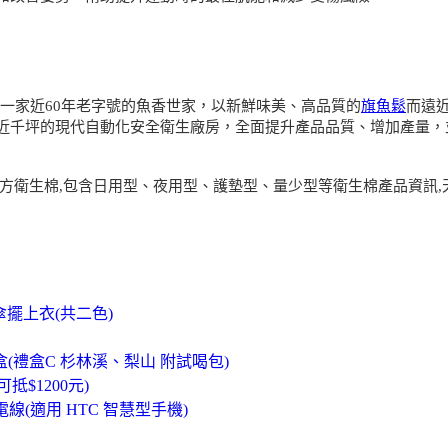
中一家近60年老字號的魚香世家，以新鮮味美、高品質的
旗魚鬆
而遠
近千坪的現代自動化安全衛生廠房，全面提升產品品質、增加產量，並
漢方衛生棉,包含日用型、夜用型、護墊型、量少型等衛生棉產品資訊
傘擺上衣(共二色)
(禮盒C 杉林溪、梨山 附試喝包)
抵$1200元)
充電線(適用 HTC 智慧型手機)