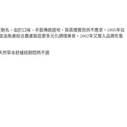
近馳名，由於口味、手藝傳統道地，貨真價實而供不應求。1995年在
由魚產結合農產製造更多元化調理美食。2002年又導入品牌形象
,天然草本舒緩經期悶熱不適