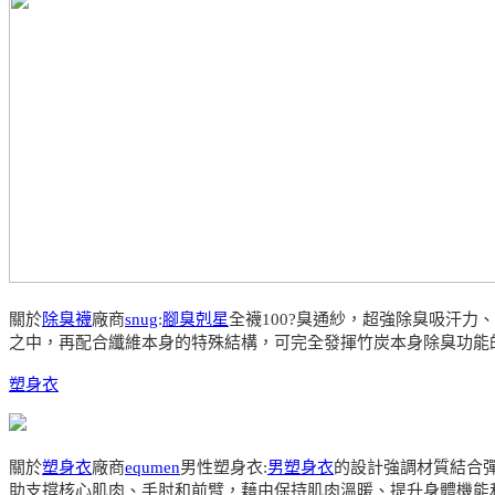
關於
除臭襪
廠商
snug
:
腳臭剋星
全襪100?臭通紗，超強除臭吸汗
之中，再配合纖維本身的特殊結構，可完全發揮竹炭本身除臭功能
塑身衣
關於
塑身衣
廠商
equmen
男性塑身衣:
男塑身衣
的設計強調材質結合
助支撐核心肌肉、手肘和前臂，藉由保持肌肉溫暖、提升身體機能