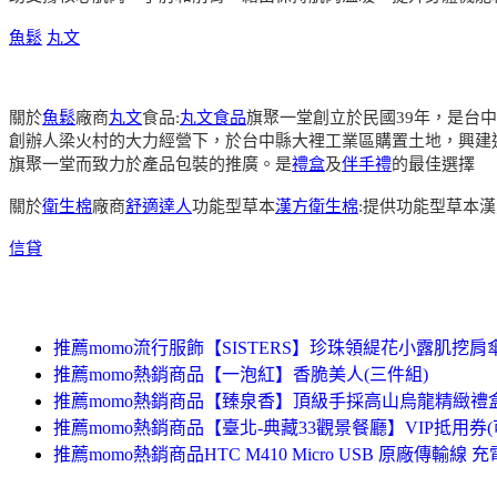
魚鬆
丸文
關於
魚鬆
廠商
丸文
食品:
丸文食品
旗聚一堂創立於民國39年，是台
創辦人梁火村的大力經營下，於台中縣大裡工業區購置土地，興建
旗聚一堂而致力於產品包裝的推廣。是
禮盒
及
伴手禮
的最佳選擇
關於
衛生棉
廠商
舒適達人
功能型草本
漢方衛生棉
:提供功能型草本
信貸
推薦momo流行服飾【SISTERS】珍珠領緹花小露肌挖肩
推薦momo熱銷商品【一泡紅】香脆美人(三件組)
推薦momo熱銷商品【臻泉香】頂級手採高山烏龍精緻禮盒
推薦momo熱銷商品【臺北-典藏33觀景餐廳】VIP抵用券(可
推薦momo熱銷商品HTC M410 Micro USB 原廠傳輸線 