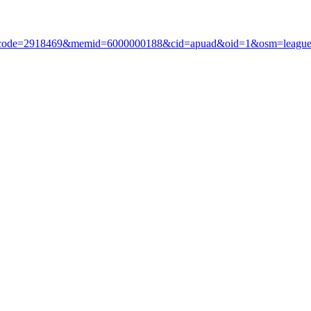
?i_code=2918469&memid=6000000188&cid=apuad&oid=1&osm=leagu