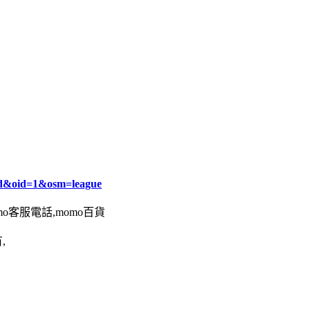
d&oid=1&osm=league
omo客服電話,momo百貨
,