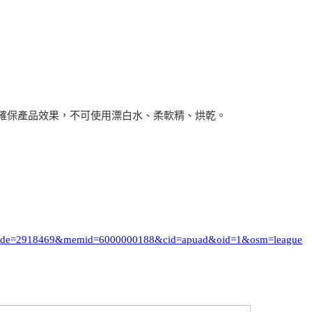
確保產品效果，不可使用漂白水、柔軟精、烘乾。
i_code=2918469&memid=6000000188&cid=apuad&oid=1&osm=league