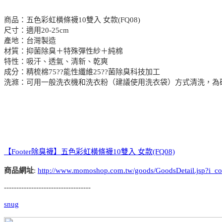
商品：五色彩虹橫條襪10雙入 女款(FQ08)
尺寸：適用20-25cm
產地：台灣製造
材質：抑菌除臭＋特殊彈性紗＋純棉
特性：吸汗、透氣、清新、乾爽
成分：精梳棉75??能性纖維25??菌除臭科技加工
洗滌：可用一般洗衣機和洗衣粉（建議使用洗衣袋）方式清洗，為
【Footer除臭襪】五色彩虹橫條襪10雙入 女款(FQ08)
商品網址
:
http://www.momoshop.com.tw/goods/GoodsDetail.jsp?
-----------------------------------
snug