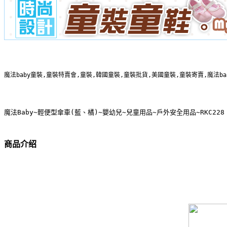
魔法baby童裝,童裝特賣會,童裝,韓國童裝,童裝批貨,美國童裝,童裝寄賣,魔法b
魔法Baby~輕便型傘車(藍、橘)~嬰幼兒~兒童用品~戶外安全用品~RKC228
商品介绍