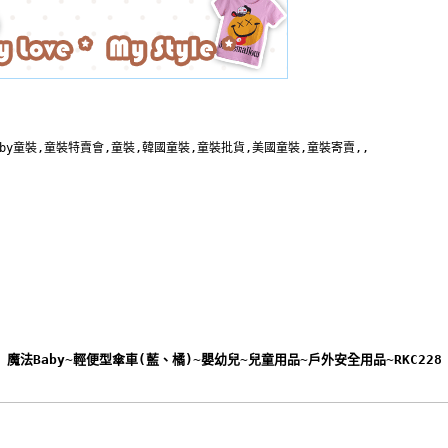
aby童裝,童裝特賣會,童裝,韓國童裝,童裝批貨,美國童裝,童裝寄賣,,
魔法Baby~輕便型傘車(藍、橘)~嬰幼兒~兒童用品~戶外安全用品~RKC228