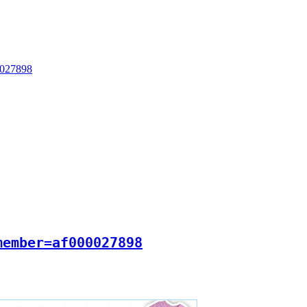
0027898
member=af000027898