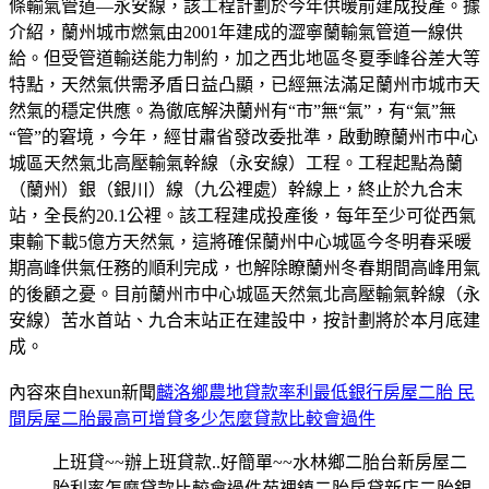
條輸氣管道—永安線，該工程計劃於今年供暖前建成投產。據
介紹，蘭州城市燃氣由2001年建成的澀寧蘭輸氣管道一線供
給。但受管道輸送能力制約，加之西北地區冬夏季峰谷差大等
特點，天然氣供需矛盾日益凸顯，已經無法滿足蘭州市城市天
然氣的穩定供應。為徹底解決蘭州有“市”無“氣”，有“氣”無
“管”的窘境，今年，經甘肅省發改委批準，啟動瞭蘭州市中心
城區天然氣北高壓輸氣幹線（永安線）工程。工程起點為蘭
（蘭州）銀（銀川）線（九公裡處）幹線上，終止於九合末
站，全長約20.1公裡。該工程建成投產後，每年至少可從西氣
東輸下載5億方天然氣，這將確保蘭州中心城區今冬明春采暖
期高峰供氣任務的順利完成，也解除瞭蘭州冬春期間高峰用氣
的後顧之憂。目前蘭州市中心城區天然氣北高壓輸氣幹線（永
安線）苦水首站、九合末站正在建設中，按計劃將於本月底建
成。
內容來自hexun新聞
麟洛鄉農地貸款率利最低銀行
房屋二胎 民
間房屋二胎最高可增貸多少怎麼貸款比較會過件
上班貸~~辦上班貸款..好簡單~~水林鄉二胎台新房屋二
胎利率怎麼貸款比較會過件苑裡鎮二胎房貸新店二胎銀