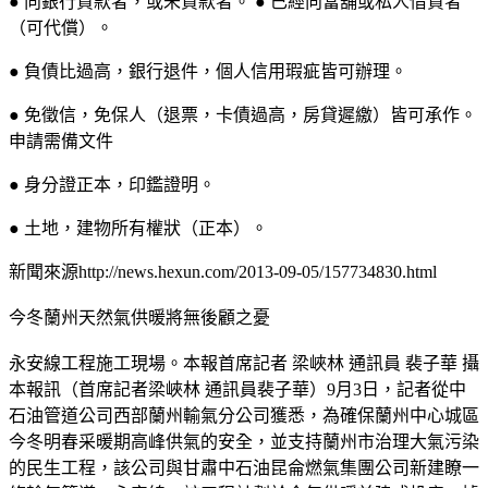
● 向銀行貸款者，或未貸款者。 ● 已經向當舖或私人借貸者
（可代償）。
● 負債比過高，銀行退件，個人信用瑕疵皆可辦理。
● 免徵信，免保人（退票，卡債過高，房貸遲繳）皆可承作。
申請需備文件
● 身分證正本，印鑑證明。
● 土地，建物所有權狀（正本）。
新聞來源http://news.hexun.com/2013-09-05/157734830.html
今冬蘭州天然氣供暖將無後顧之憂
永安線工程施工現場。本報首席記者 梁峽林 通訊員 裴子華 攝
本報訊（首席記者梁峽林 通訊員裴子華）9月3日，記者從中
石油管道公司西部蘭州輸氣分公司獲悉，為確保蘭州中心城區
今冬明春采暖期高峰供氣的安全，並支持蘭州市治理大氣污染
的民生工程，該公司與甘肅中石油昆侖燃氣集團公司新建瞭一