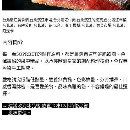
台北濱江美食網,台北濱江市場,台北濱江牛肉,台北濱江的網頁,台北濱江年菜,
台北濱江有限公司,台北濱江花市,台北濱江 櫻桃,台北濱江果菜市場,台北濱江
限定卡
內容簡介
每一顆SOPRBET的製作原料，都是嚴選自這些鮮脆欲滴、色
澤繽紛的果中精品，以承襲歐洲皇家的調配料理技術，全程無
污染手工製成。
嚴格講究低脂低熱量、營養無負擔，色彩鮮艷、芬芳撲鼻、口
感香濃綿密，是喜愛美食、品味高雅的您，不容錯過的最佳選
擇。
→ 建議收到冰品後,放置冷凍12小時後品嘗,
風味更佳。