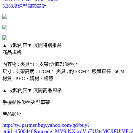
5.360度球型關節設計
▲ 收起內容
▼ 展開特別推薦
商品規格
內容物 : 夾具*1、支架(含底部吸盤)*1
尺寸 : 支架高度 : 12CM。 夾具 : 約10CM。 吸盤直徑 : 6CM
材質 : PVC、鋼材、橡膠
▲ 收起內容
▼ 展開商品規格
手機黏性吸盤夾型車架
產品網址
http://tw.partner.buy.yahoo.com/gd/buy?
gdid=4580440
&mcode=MV9iNXkrdVpEU2tsMC9FUlVF